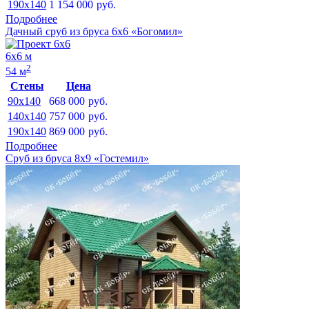
190x140
1 154 000
руб.
Подробнее
Дачный сруб из бруса 6х6 «Богомил»
6х6 м
2
54 м
Стены
Цена
90x140
668 000
руб.
140x140
757 000
руб.
190x140
869 000
руб.
Подробнее
Сруб из бруса 8х9 «Гостемил»