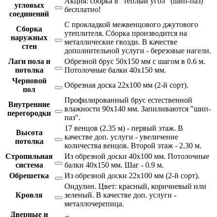
Акция: сборка в "теплый угол" (шип-паз)
угловых
бесплатно!
соединений
С прокладкой межвенцового джутового
Сборка
утеплителя. Сборка производится на
наружных
металлические гвозди. В качестве
стен
дополнительной услуги - березовые нагели.
Лаги пола и
Обрезной брус 50х150 мм с шагом в 0.6 м.
потолка
Потолочные балки 40х150 мм.
Черновой
Обрезная доска 22х100 мм (2-й сорт).
пол
Профилированный брус естественной
Внутренние
влажности 90х140 мм. Запиливаются "шип-
перегородки
паз".
17 венцов (2.35 м) - первый этаж. В
Высота
качестве доп. услуги - увеличение
потолка
количества венцов. Второй этаж - 2.30 м.
Стропильная
Из обрезной доски 40х100 мм. Потолочные
система
балки 40х150 мм. Шаг - 0.9 м.
Обрешетка
Из обрезной доски 22х100 мм (2-й сорт).
Ондулин. Цвет: красный, коричневый или
Кровля
зеленый. В качестве доп. услуги -
металлочерепица.
Дверные и