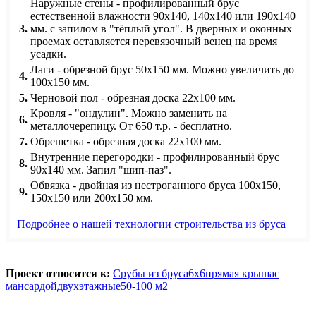
Наружные стены - профилированный брус
естественной влажности 90х140, 140х140 или 190х140
3.
мм. с запилом в "тёплый угол". В дверных и оконных
проемах оставляется перевязочный венец на время
усадки.
Лаги - обрезной брус 50х150 мм. Можно увеличить до
4.
100х150 мм.
5.
Черновой пол - обрезная доска 22х100 мм.
Кровля - "ондулин". Можно заменить на
6.
металлочерепицу. От 650 т.р. - бесплатно.
7.
Обрешетка - обрезная доска 22х100 мм.
Внутренние перегородки - профилированный брус
8.
90х140 мм. Запил "шип-паз".
Обвязка - двойная из нестроганного бруса 100х150,
9.
150х150 или 200х150 мм.
Подробнее о нашей технологии строительства из бруса
Проект относится к:
Срубы из бруса
6х6
прямая крыша
с
мансардой
двухэтажные
50-100 м2