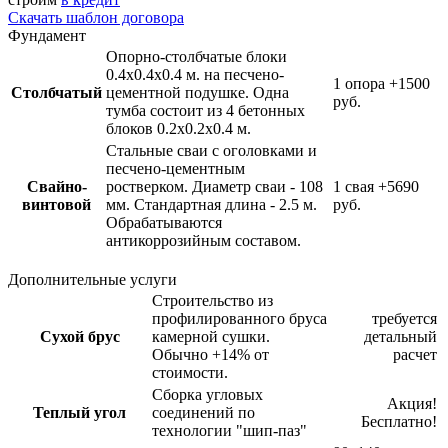
Скачать шаблон договора
Фундамент
Опорно-столбчатые блоки
0.4х0.4х0.4 м. на песчено-
1 опора
+1500
Столбчатый
цементной подушке. Одна
руб.
тумба состоит из 4 бетонных
блоков 0.2х0.2х0.4 м.
Стальные сваи с оголовками и
песчено-цементным
Свайно-
ростверком. Диаметр сваи - 108
1 свая
+5690
винтовой
мм. Стандартная длина - 2.5 м.
руб.
Обрабатываются
антикоррозийным составом.
Дополнительные услуги
Строительство из
профилированного бруса
требуется
Сухой брус
камерной сушки.
детальный
Обычно +14% от
расчет
стоимости.
Сборка угловых
Акция!
Теплый угол
соединений по
Бесплатно!
технологии "шип-паз"