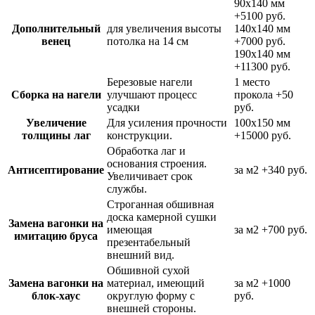
90х140 мм
+5100 руб.
Дополнительный
для увеличения высоты
140х140 мм
венец
потолка на 14 см
+7000 руб.
190х140 мм
+11300 руб.
Березовые нагели
1 место
Сборка на нагели
улучшают процесс
прокола
+50
усадки
руб.
Увеличение
Для усиления прочности
100х150 мм
толщины лаг
конструкции.
+15000 руб.
Обработка лаг и
основания строения.
Антисептирование
за м2
+340 руб.
Увеличивает срок
службы.
Строганная обшивная
доска камерной сушки
Замена вагонки на
имеющая
за м2
+700 руб.
имитацию бруса
презентабельный
внешний вид.
Обшивной сухой
Замена вагонки на
материал, имеющий
за м2
+1000
блок-хаус
округлую форму с
руб.
внешней стороны.