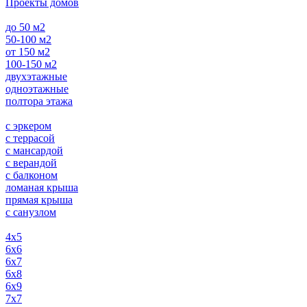
Проекты домов
до 50 м2
50-100 м2
от 150 м2
100-150 м2
двухэтажные
одноэтажные
полтора этажа
с эркером
с террасой
с мансардой
с верандой
с балконом
ломаная крыша
прямая крыша
с санузлом
4х5
6х6
6х7
6х8
6х9
7х7