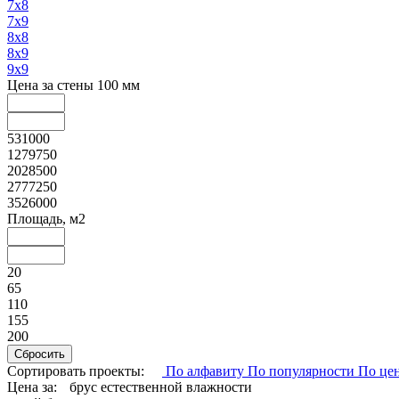
7х8
7х9
8х8
8х9
9х9
Цена за стены 100 мм
531000
1279750
2028500
2777250
3526000
Площадь, м2
20
65
110
155
200
Сортировать проекты:
По алфавиту
По популярности
По це
Цена за:
брус естественной влажности