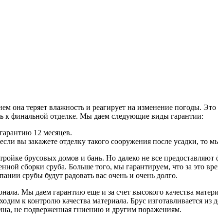
м она теряет влажность и реагирует на изменение погоды. Это с
ть к финальной отделке. Мы даем следующие виды гарантии:
 гарантию 12 месяцев.
 если вы закажете отделку такого сооружения после усадки, то 
тройке брусовых домов и бань. Но далеко не все предоставляют
нной сборки сруба. Больше того, мы гарантируем, что за это вр
нии срубы будут радовать вас очень и очень долго.
ала. Мы даем гарантию еще и за счет высокого качества матери
дим к контролю качества материала. Брус изготавливается из д
есина, не подверженная гниению и другим поражениям.