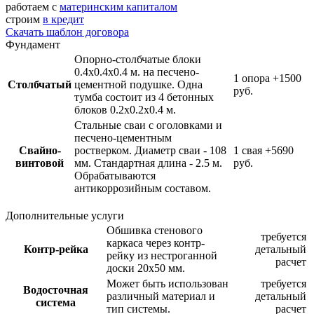
работаем с
материнским капиталом
строим
в кредит
Скачать шаблон договора
Фундамент
Опорно-столбчатые блоки
0.4х0.4х0.4 м. на песчено-
1 опора
+1500
Столбчатый
цементной подушке. Одна
руб.
тумба состоит из 4 бетонных
блоков 0.2х0.2х0.4 м.
Стальные сваи с оголовками и
песчено-цементным
Свайно-
ростверком. Диаметр сваи - 108
1 свая
+5690
винтовой
мм. Стандартная длина - 2.5 м.
руб.
Обрабатываются
антикоррозийным составом.
Дополнительные услуги
Обшивка стенового
требуется
каркаса через контр-
Контр-рейка
детальный
рейку из нестроганной
расчет
доски 20х50 мм.
Может быть использован
требуется
Водосточная
различный материал и
детальный
система
тип системы.
расчет