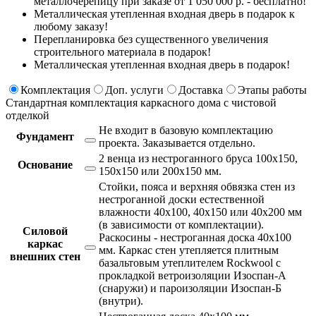
металлочерепицу при заказе от 1 050 000 р. - бесплатно!
Металлическая утепленная входная дверь в подарок к
любому заказу!
Перепланировка без существенного увеличения
строительного материала в подарок!
Металлическая утепленная входная дверь в подарок!
Комплектация
Доп. услуги
Доставка
Этапы работы
Стандартная комплектация каркасного дома с чистовой
отделкой
Не входит в базовую комплектацию
Фундамент
проекта.
Заказывается отдельно.
2 венца из нестроганного бруса 100х150,
Основание
150х150 или 200х150 мм.
Стойки, пояса и верхняя обвязка стен из
нестроганной доски естественной
влажности 40х100, 40х150 или 40х200 мм
(в зависимости от комплектации).
Силовой
Раскосины - нестроганная доска 40х100
каркас
мм. Каркас стен утепляется плитным
внешних стен
базальтовым утеплителем Rockwool с
прокладкой ветроизоляции Изоспан-А
(снаружи) и пароизоляции Изоспан-Б
(внутри).