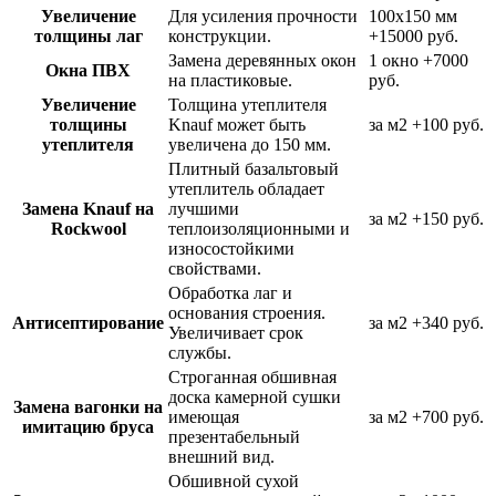
Увеличение
Для усиления прочности
100х150 мм
толщины лаг
конструкции.
+15000 руб.
Замена деревянных окон
1 окно
+7000
Окна ПВХ
на пластиковые.
руб.
Увеличение
Толщина утеплителя
толщины
Knauf может быть
за м2
+100 руб.
утеплителя
увеличена до 150 мм.
Плитный базальтовый
утеплитель обладает
Замена Knauf на
лучшими
за м2
+150 руб.
Rockwool
теплоизоляционными и
износостойкими
свойствами.
Обработка лаг и
основания строения.
Антисептирование
за м2
+340 руб.
Увеличивает срок
службы.
Строганная обшивная
доска камерной сушки
Замена вагонки на
имеющая
за м2
+700 руб.
имитацию бруса
презентабельный
внешний вид.
Обшивной сухой