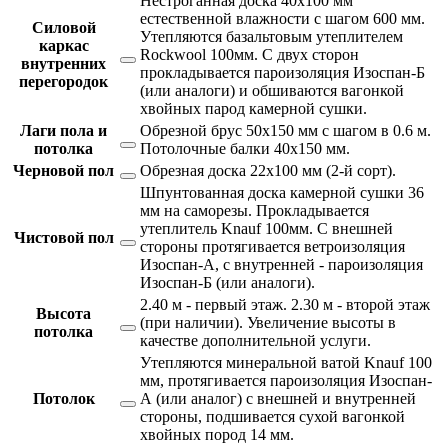
Нестроганная доска 40х100 мм
естественной влажности с шагом 600 мм.
Силовой
Утепляются базальтовым утеплителем
каркас
Rockwool 100мм. С двух сторон
внутренних
прокладывается пароизоляция Изоспан-Б
перегородок
(или аналоги) и обшиваются вагонкой
хвойных парод камерной сушки.
Лаги пола и
Обрезной брус 50х150 мм с шагом в 0.6 м.
потолка
Потолочные балки 40х150 мм.
Черновой пол
Обрезная доска 22х100 мм (2-й сорт).
Шпунтованная доска камерной сушки 36
мм на саморезы. Прокладывается
утеплитель Knauf 100мм. С внешней
Чистовой пол
стороны протягивается ветроизоляция
Изоспан-А, с внутренней - пароизоляция
Изоспан-Б (или аналоги).
2.40 м - первый этаж. 2.30 м - второй этаж
Высота
(при наличии). Увеличение высоты в
потолка
качестве дополнительной услуги.
Утепляются минеральной ватой Knauf 100
мм, протягивается пароизоляция Изоспан-
Потолок
А (или аналог) с внешней и внутренней
стороны, подшивается сухой вагонкой
хвойных пород 14 мм.