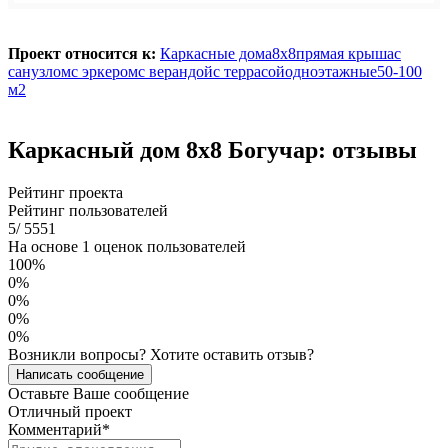
Проект относится к:
Каркасные дома
8х8
прямая крыша
с
санузлом
с эркером
с верандой
с террасой
одноэтажные
50-100
м2
Каркасный дом 8х8 Богучар: отзывы
Рейтинг проекта
Рейтинг пользователей
5
/
5
5
5
1
На основе 1 оценок пользователей
100%
0%
0%
0%
0%
Возникли вопросы? Хотите оставить отзыв?
Написать сообщение
Оставьте Ваше сообщение
Отличный проект
Комментарий
*