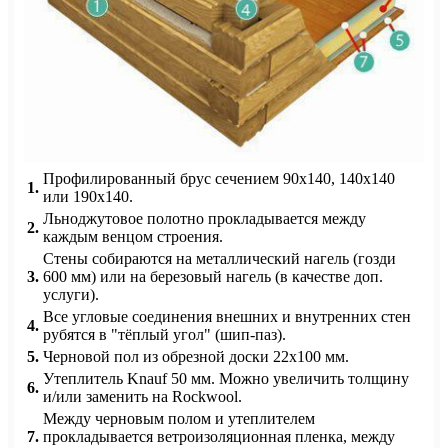
Профилированный брус сечением 90х140, 140х140
1.
или 190х140.
Льноджутовое полотно прокладывается между
2.
каждым венцом строения.
Стены собираются на металлический нагель (гозди
3.
600 мм) или на березовый нагель (в качестве доп.
услуги).
Все угловые соединения внешних и внутренних стен
4.
рубятся в "тёплый угол" (шип-паз).
5.
Черновой пол из обрезной доски 22х100 мм.
Утеплитель Knauf 50 мм. Можно увеличить толщину
6.
и/или заменить на Rockwool.
Между черновым полом и утеплителем
7.
прокладывается ветроизоляционная пленка, между