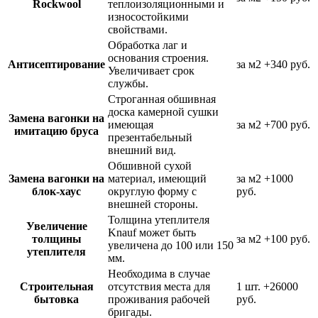
Rockwool
теплоизоляционными и
износостойкими
свойствами.
Обработка лаг и
основания строения.
Антисептирование
за м2
+340 руб.
Увеличивает срок
службы.
Строганная обшивная
доска камерной сушки
Замена вагонки на
имеющая
за м2
+700 руб.
имитацию бруса
презентабельный
внешний вид.
Обшивной сухой
Замена вагонки на
материал, имеющий
за м2
+1000
блок-хаус
округлую форму с
руб.
внешней стороны.
Толщина утеплителя
Увеличение
Knauf может быть
толщины
за м2
+100 руб.
увеличена до 100 или 150
утеплителя
мм.
Необходима в случае
Строительная
отсутствия места для
1 шт.
+26000
бытовка
проживания рабочей
руб.
бригады.