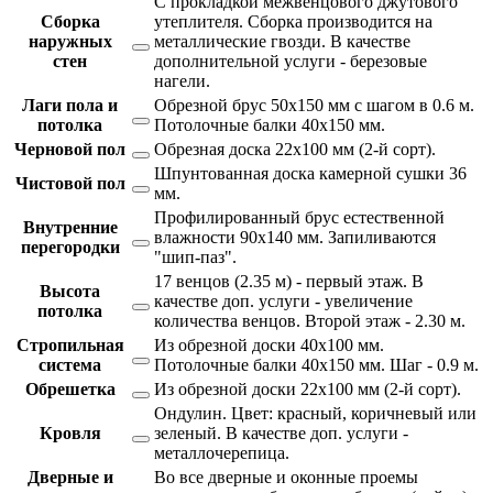
С прокладкой межвенцового джутового
Сборка
утеплителя. Сборка производится на
наружных
металлические гвозди. В качестве
стен
дополнительной услуги - березовые
нагели.
Лаги пола и
Обрезной брус 50х150 мм с шагом в 0.6 м.
потолка
Потолочные балки 40х150 мм.
Черновой пол
Обрезная доска 22х100 мм (2-й сорт).
Шпунтованная доска камерной сушки 36
Чистовой пол
мм.
Профилированный брус естественной
Внутренние
влажности 90х140 мм. Запиливаются
перегородки
"шип-паз".
17 венцов (2.35 м) - первый этаж. В
Высота
качестве доп. услуги - увеличение
потолка
количества венцов. Второй этаж - 2.30 м.
Стропильная
Из обрезной доски 40х100 мм.
система
Потолочные балки 40х150 мм. Шаг - 0.9 м.
Обрешетка
Из обрезной доски 22х100 мм (2-й сорт).
Ондулин. Цвет: красный, коричневый или
Кровля
зеленый. В качестве доп. услуги -
металлочерепица.
Дверные и
Во все дверные и оконные проемы