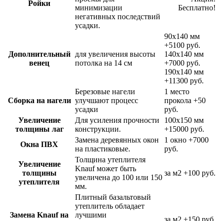
Ройки
минимизации
Бесплатно!
негативных последствий
усадки.
90х140 мм
+5100 руб.
Дополнительный
для увеличения высоты
140х140 мм
венец
потолка на 14 см
+7000 руб.
190х140 мм
+11300 руб.
Березовые нагели
1 место
Сборка на нагели
улучшают процесс
прокола
+50
усадки
руб.
Увеличение
Для усиления прочности
100х150 мм
толщины лаг
конструкции.
+15000 руб.
Замена деревянных окон
1 окно
+7000
Окна ПВХ
на пластиковые.
руб.
Толщина утеплителя
Увеличение
Knauf может быть
толщины
за м2
+100 руб.
увеличена до 100 или 150
утеплителя
мм.
Плитный базальтовый
утеплитель обладает
Замена Knauf на
лучшими
за м2
+150 руб.