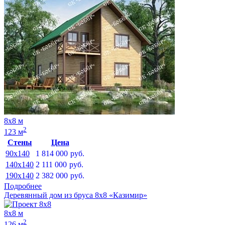
8х8 м
2
123 м
Стены
Цена
90x140
1 814 000
руб.
140x140
2 111 000
руб.
190x140
2 382 000
руб.
Подробнее
Деревянный дом из бруса 8х8 «Казимир»
8х8 м
2
126 м