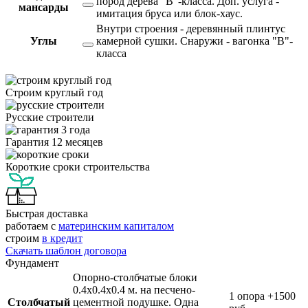
пород дерева "В"-класса. Доп. услуга -
мансарды
имитация бруса или блок-хаус.
Внутри строения - деревянный плинтус
Углы
камерной сушки. Снаружи - вагонка "В"-
класса
Строим круглый год
Русские строители
Гарантия 12 месяцев
Короткие сроки строительства
Быстрая доставка
работаем с
материнским капиталом
строим
в кредит
Скачать шаблон договора
Фундамент
Опорно-столбчатые блоки
0.4х0.4х0.4 м. на песчено-
1 опора
+1500
Столбчатый
цементной подушке. Одна