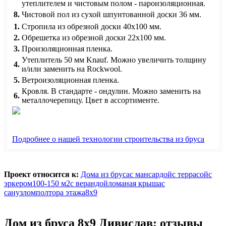
утеплителем и чистовым полом - пароизоляционная.
8.
Чистовой пол из сухой шпунтованной доски 36 мм.
1.
Стропила из обрезной доски 40х100 мм.
2.
Обрешетка из обрезной доски 22х100 мм.
3.
Произоляционная пленка.
Утеплитель 50 мм Knauf. Можно увеличить толщину
4.
и/или заменить на Rockwool.
5.
Ветроизоляционная пленка.
Кровля. В стандарте - ондулин. Можно заменить на
6.
металлочерепицу. Цвет в ассортименте.
Подробнее о нашей технологии строительства из бруса
Проект относится к:
Дома из бруса
с мансардой
с террасой
с
эркером
100-150 м2
с верандой
ломаная крыша
с
санузлом
полтора этажа
8х9
Дом из бруса 8х9 Дивислав: отзывы