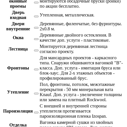
оконные
монтируются обсадочные бруски (ройки)
проемы
по акции бесплатно.
Дверь
Утепленная, металлическая.
входная
Двери
Деревянные, филенчатые, без фурнитуры.
внутренние
2х0.8 м.
Деревянные двойного остекления. В
Окна
качестве доп. услуги - пластиковые.
Монтируется деревянная лестница
Лестница
согласно проекту.
Для мансардных проектов - каркасного
типа. Снаружи обшиваются вагонкой "В"-
Фронтоны
класса. Доп. услуга - имитация бруса или
блок-хаус. Для 2-х этажных объектов -
профилированный брус.
Пол, фронтоны, потолок, межэтажные
перекрытия - 50 мм минеральная вата
Утепление
Knauf. Доп. услуга - увеличение толщины
или замена на плитный Rockwool.
С внешней и внутренней стороны
Пароизоляция
утеплителя протягивается
пароизоляционная пленка Izospan.
Вагонка камерной сушки из хвойных
Отделка