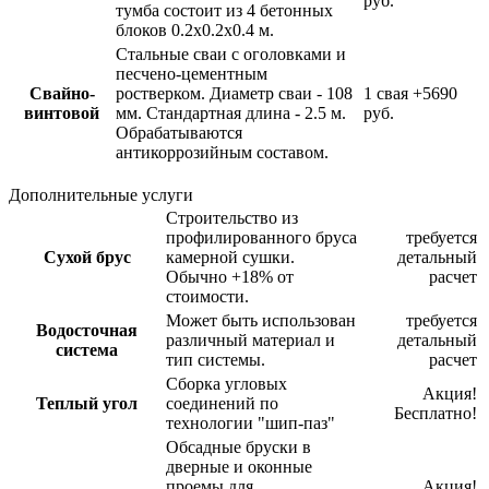
руб.
тумба состоит из 4 бетонных
блоков 0.2х0.2х0.4 м.
Стальные сваи с оголовками и
песчено-цементным
Свайно-
ростверком. Диаметр сваи - 108
1 свая
+5690
винтовой
мм. Стандартная длина - 2.5 м.
руб.
Обрабатываются
антикоррозийным составом.
Дополнительные услуги
Строительство из
профилированного бруса
требуется
Сухой брус
камерной сушки.
детальный
Обычно +18% от
расчет
стоимости.
Может быть использован
требуется
Водосточная
различный материал и
детальный
система
тип системы.
расчет
Сборка угловых
Акция!
Теплый угол
соединений по
Бесплатно!
технологии "шип-паз"
Обсадные бруски в
дверные и оконные
проемы для
Акция!