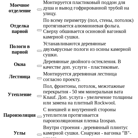
Монтируется пластиковый поддон для
Моечное
душа и вывод гофрированной трубой на
отделение
улицу.
По всему периметру (пол, стены, потолок)
Отделка
протягивается алюминиевая фольга.
парной
Сверху обшивается осиновой вагонкой
камерной сушки.
Устанавливаются деревянные
Пологи в
двухъярусные пологи из осины камерной
парной
сушки.
Деревянные двойного остекления. В
Окна
качестве доп. услуги - пластиковые.
Монтируется деревянная лестница
Лестница
согласно проекту.
Пол, фронтоны, потолок, межэтажные
перекрытия - 50 мм минеральная вата
Утепление
Knauf. Доп. услуга - увеличение толщины
или замена на плитный Rockwool.
С внешней и внутренней стороны
Пароизоляция
утеплителя протягивается
пароизоляционная пленка Izospan.
Внутри строения - деревянный плинтус
Углы
камерной сушки. Снаружи - вагонка "В"-