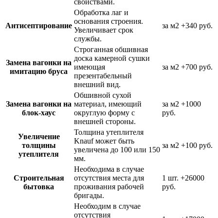
свойствами.
Обработка лаг и
основания строения.
Антисептирование
за м2
+340 руб.
Увеличивает срок
службы.
Строганная обшивная
доска камерной сушки
Замена вагонки на
имеющая
за м2
+700 руб.
имитацию бруса
презентабельный
внешний вид.
Обшивной сухой
Замена вагонки на
материал, имеющий
за м2
+1000
блок-хаус
округлую форму с
руб.
внешней стороны.
Толщина утеплителя
Увеличение
Knauf может быть
толщины
за м2
+100 руб.
увеличена до 100 или 150
утеплителя
мм.
Необходима в случае
Строительная
отсутствия места для
1 шт.
+26000
бытовка
проживания рабочей
руб.
бригады.
Необходим в случае
отсутствия