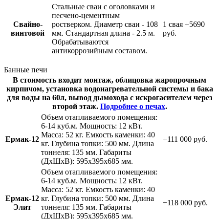
Стальные сваи с оголовками и
песчено-цементным
Свайно-
ростверком. Диаметр сваи - 108
1 свая
+5690
винтовой
мм. Стандартная длина - 2.5 м.
руб.
Обрабатываются
антикоррозийным составом.
Банные печи
В стоимость входит монтаж, облицовка жаропрочным
кирпичом, установка водонагревательной системы и бака
для воды на 60л, вывод дымохода с искрогасителем через
второй этаж.
Подробнее о печах
.
Объем отапливаемого помещения:
6-14 куб.м. Мощность: 12 кВт.
Масса: 52 кг. Емкость каменки: 40
Ермак-12
+111 000 руб.
кг. Глубина топки: 500 мм. Длина
тоннеля: 135 мм. Габариты
(ДхШхВ): 595х395х685 мм.
Объем отапливаемого помещения:
6-14 куб.м. Мощность: 12 кВт.
Масса: 52 кг. Емкость каменки: 40
Ермак-12
кг. Глубина топки: 500 мм. Длина
+118 000 руб.
Элит
тоннеля: 135 мм. Габариты
(ДхШхВ): 595х395х685 мм.