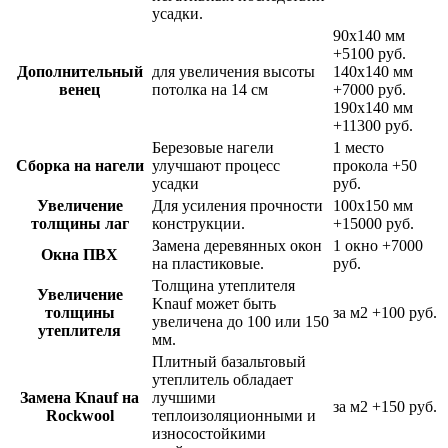
усадки.
90х140 мм
+5100 руб.
Дополнительный
для увеличения высоты
140х140 мм
венец
потолка на 14 см
+7000 руб.
190х140 мм
+11300 руб.
Березовые нагели
1 место
Сборка на нагели
улучшают процесс
прокола
+50
усадки
руб.
Увеличение
Для усиления прочности
100х150 мм
толщины лаг
конструкции.
+15000 руб.
Замена деревянных окон
1 окно
+7000
Окна ПВХ
на пластиковые.
руб.
Толщина утеплителя
Увеличение
Knauf может быть
толщины
за м2
+100 руб.
увеличена до 100 или 150
утеплителя
мм.
Плитный базальтовый
утеплитель обладает
Замена Knauf на
лучшими
за м2
+150 руб.
Rockwool
теплоизоляционными и
износостойкими