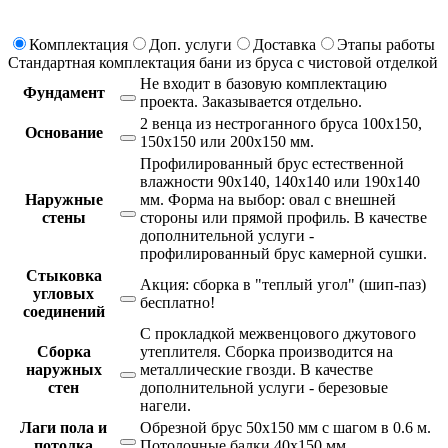
Комплектация
Доп. услуги
Доставка
Этапы работы
Стандартная комплектация бани из бруса с чистовой отделкой
Не входит в базовую комплектацию
Фундамент
проекта.
Заказывается отдельно.
2 венца из нестроганного бруса 100х150,
Основание
150х150 или 200х150 мм.
Профилированный брус естественной
влажности 90х140, 140х140 или 190х140
Наружные
мм. Форма на выбор: овал с внешней
стены
стороны или прямой профиль. В качестве
дополнительной услуги -
профилированный брус камерной сушки.
Стыковка
Акция: сборка в "теплый угол" (шип-паз)
угловых
бесплатно!
соединений
С прокладкой межвенцового джутового
Сборка
утеплителя. Сборка производится на
наружных
металлические гвозди. В качестве
стен
дополнительной услуги - березовые
нагели.
Лаги пола и
Обрезной брус 50х150 мм с шагом в 0.6 м.
потолка
Потолочные балки 40х150 мм.