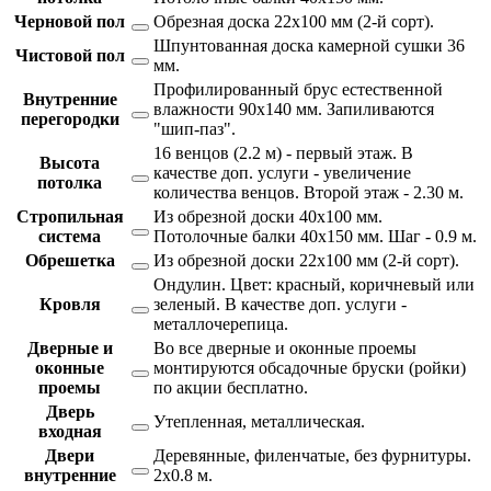
Черновой пол
Обрезная доска 22х100 мм (2-й сорт).
Шпунтованная доска камерной сушки 36
Чистовой пол
мм.
Профилированный брус естественной
Внутренние
влажности 90х140 мм. Запиливаются
перегородки
"шип-паз".
16 венцов (2.2 м) - первый этаж. В
Высота
качестве доп. услуги - увеличение
потолка
количества венцов. Второй этаж - 2.30 м.
Стропильная
Из обрезной доски 40х100 мм.
система
Потолочные балки 40х150 мм. Шаг - 0.9 м.
Обрешетка
Из обрезной доски 22х100 мм (2-й сорт).
Ондулин. Цвет: красный, коричневый или
Кровля
зеленый. В качестве доп. услуги -
металлочерепица.
Дверные и
Во все дверные и оконные проемы
оконные
монтируются обсадочные бруски (ройки)
проемы
по акции бесплатно.
Дверь
Утепленная, металлическая.
входная
Двери
Деревянные, филенчатые, без фурнитуры.
внутренние
2х0.8 м.