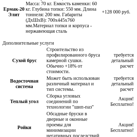
Масса: 70 кг. Емкость каменки: 60
Ермак-20
кг. Глубина топки: 550 мм. Длина
+128 000 руб.
Элит
тоннеля: 200 мм. Габариты
(ДхШхВ): 700х445х760
мм.Материал топки и корпуса -
нержавеющая сталь
Дополнительные услуги
Строительство из
профилированного бруса
требуется
Сухой брус
камерной сушки.
детальный
Обычно +18% от
расчет
стоимости.
Может быть использован
требуется
Водосточная
различный материал и
детальный
система
тип системы.
расчет
Сборка угловых
Акция!
Теплый угол
соединений по
Бесплатно!
технологии "шип-паз"
Обсадные бруски в
дверные и оконные
проемы для
Акция!
Ройки
минимизации
Бесплатно!
негативных последствий